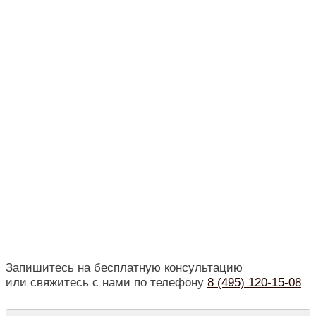
Доступные цены
Всё в этой жизни имеет свою цену, видеть
счастливых родителей - бесценно. «Эмбрион» —
пример сочетания демократичной ценовой
политики и достойного уровня сервиса.
Круглосуточная связь с лечащим врачом
Мы не оставим вас без внимания с момента
обращения в нашу клинику до появление на свет
малыша.
Запишитесь на бесплатную консультацию
или свяжитесь с нами по телефону
8 (495) 120-15-08